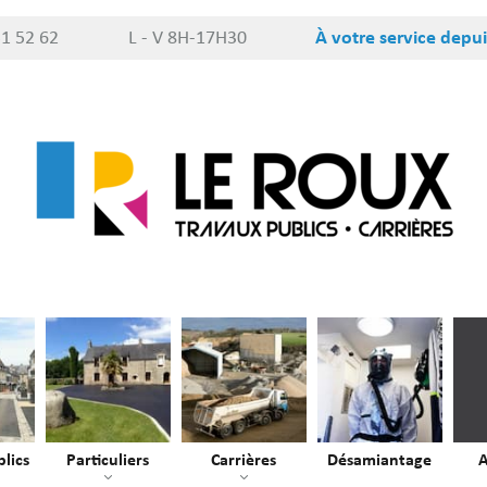
51 52 62
L - V 8H-17H30
À votre service depui
lics
Particuliers
Carrières
Désamiantage
A