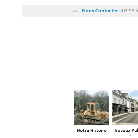
Skip
Nous Contacter :
02 98 
to
content
Notre Histoire
Travaux Pub