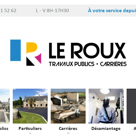
51 52 62
L - V 8H-17H30
À votre service depui
lics
Particuliers
Carrières
Désamiantage
A