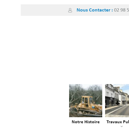
Skip
Nous Contacter :
02 98 
to
content
Notre Histoire
Travaux Pub